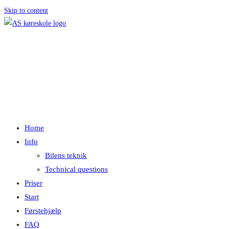
Skip to content
Menu
Luk
Home
Info
Bilens teknik
Technical questions
Priser
Start
Førstehjælp
FAQ