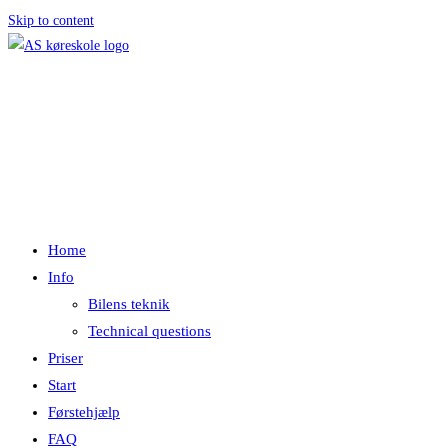
Skip to content
Menu
Luk
Home
Info
Bilens teknik
Technical questions
Priser
Start
Førstehjælp
FAQ