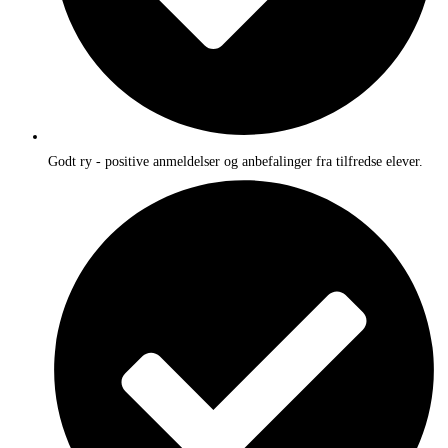
Godt ry - positive anmeldelser og anbefalinger fra tilfredse elever.