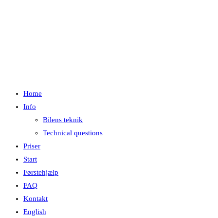
English
Menu
Luk
Home
Info
Bilens teknik
Technical questions
Priser
Start
Førstehjælp
FAQ
Kontakt
English